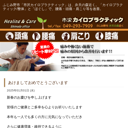
ふじみ野市「市沢カイロプラクティック」は、弁天の森近く。「カイロプラク
ティック/整体」と「ほぐし」で、腰痛・頭痛・肩こり等を改善。
あけましておめでとうございます
2025年01月01日 (水)
新春のお慶びを申し上げます
皆様のご健康とご多幸を心よりお祈りいたします
本年も一人でも多くの方に元気になっていただき
さらに健康増進・維持できるように