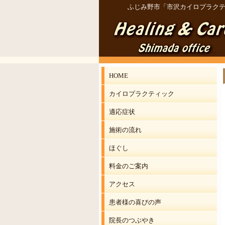
ふじみ野市「市沢カイロプラクテ
HOME
カイロプラクティック
適応症状
施術の流れ
ほぐし
料金のご案内
アクセス
患者様の喜びの声
院長のつぶやき